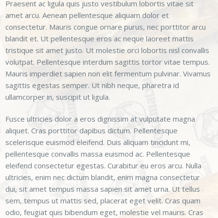
Praesent ac ligula quis justo vestibulum lobortis vitae sit
amet arcu. Aenean pellentesque aliquam dolor et
consectetur. Mauris congue ornare purus, nec porttitor arcu
blandit et. Ut pellentesque eros ac neque laoreet mattis
tristique sit amet justo. Ut molestie orci lobortis nisl convallis
volutpat. Pellentesque interdum sagittis tortor vitae tempus.
Mauris imperdiet sapien non elit fermentum pulvinar. Vivamus
sagittis egestas semper. Ut nibh neque, pharetra id
ullamcorper in, suscipit ut ligula.
Fusce ultricies dolor a eros dignissim at vulputate magna
aliquet. Cras porttitor dapibus dictum. Pellentesque
scelerisque euismod eleifend. Duis aliquam tincidunt mi,
pellentesque convallis massa euismod ac. Pellentesque
eleifend consectetur egestas. Curabitur eu eros arcu. Nulla
ultricies, enim nec dictum blandit, enim magna consectetur
dui, sit amet tempus massa sapien sit amet urna. Ut tellus
sem, tempus ut mattis sed, placerat eget velit. Cras quam
odio, feugiat quis bibendum eget, molestie vel mauris. Cras